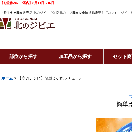
【お盆休みのご案内】8月13日～16日
北海道えぞ鹿肉販売店 北のジビエでは良質のエゾ鹿肉を全国通信販売しています。ジビエ
部位から探す
加工品から探す
セット商
ホーム
>
【鹿肉レシピ】簡単えぞ鹿シチュー♪
簡単