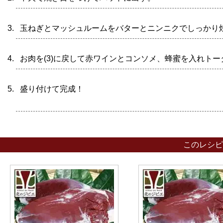
玉ねぎとマッシュルームをバターとニンニクでしっかり
お肉を(3)に戻して赤ワインとコンソメ、蜂蜜を入れトー
盛り付
このレシピ