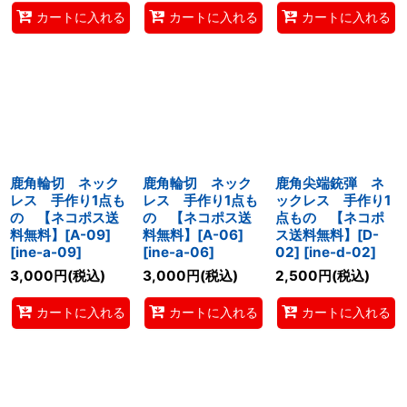
カートに入れる
カートに入れる
カートに入れる
鹿角輪切 ネック
鹿角輪切 ネック
鹿角尖端銃弾 ネ
レス 手作り1点も
レス 手作り1点も
ックレス 手作り1
の 【ネコポス送
の 【ネコポス送
点もの 【ネコポ
料無料】[A-09]
料無料】[A-06]
ス送料無料】[D-
[
ine-a-09
]
[
ine-a-06
]
02]
[
ine-d-02
]
3,000
円
(税込)
3,000
円
(税込)
2,500
円
(税込)
カートに入れる
カートに入れる
カートに入れる