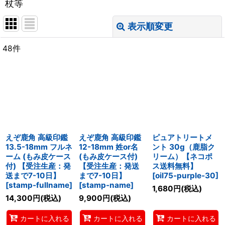
杖等
表示順変更
閉じる
48
件
サブカテゴリ
:
表示数
:
並び順
:
えぞ鹿角 高級印鑑
えぞ鹿角 高級印鑑
ピュアトリートメ
絞り込む
13.5-18mm フルネ
12-18mm 姓or名
ント 30g（鹿脂ク
ーム (もみ皮ケース
(もみ皮ケース付)
リーム）【ネコポ
付) 【受注生産：発
【受注生産：発送
ス送料無料】
送まで7-10日】
まで7-10日】
[
oil75-purple-30
]
[
stamp-fullname
]
[
stamp-name
]
1,680
円
(税込)
14,300
円
(税込)
9,900
円
(税込)
カートに入れる
カートに入れる
カートに入れる