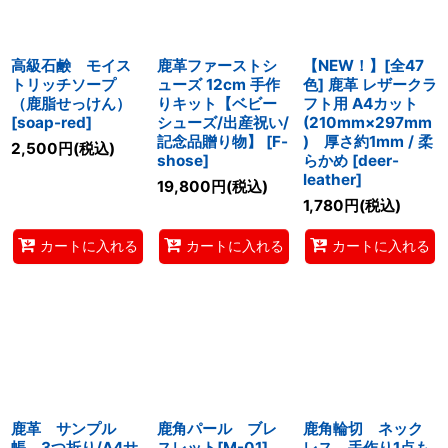
高級石鹸 モイス
鹿革ファーストシ
【NEW！】[全47
トリッチソープ
ューズ 12cm 手作
色] 鹿革 レザークラ
（鹿脂せっけん）
りキット【ベビー
フト用 A4カット
[
soap-red
]
シューズ/出産祝い/
(210mm×297mm
記念品贈り物】
[
F-
) 厚さ約1mm / 柔
2,500
円
(税込)
shose
]
らかめ
[
deer-
leather
]
19,800
円
(税込)
1,780
円
(税込)
カートに入れる
カートに入れる
カートに入れる
鹿革 サンプル
鹿角パール ブレ
鹿角輪切 ネック
帳 3つ折り/A4サ
スレット[M-01]
レス 手作り1点も