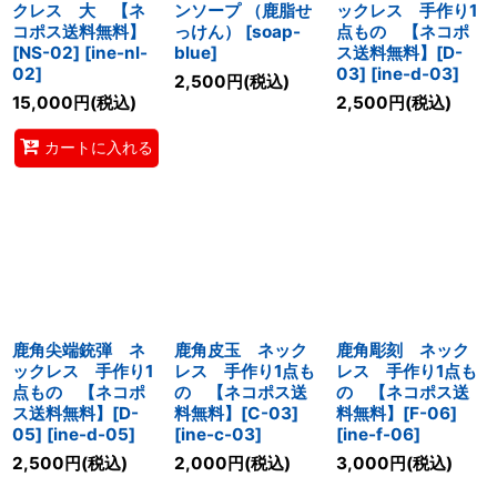
クレス 大 【ネ
ンソープ （鹿脂せ
ックレス 手作り1
コポス送料無料】
っけん）
[
soap-
点もの 【ネコポ
[NS-02]
[
ine-nl-
blue
]
ス送料無料】[D-
02
]
03]
[
ine-d-03
]
2,500
円
(税込)
15,000
円
(税込)
2,500
円
(税込)
カートに入れる
鹿角尖端銃弾 ネ
鹿角皮玉 ネック
鹿角彫刻 ネック
ックレス 手作り1
レス 手作り1点も
レス 手作り1点も
点もの 【ネコポ
の 【ネコポス送
の 【ネコポス送
ス送料無料】[D-
料無料】[C-03]
料無料】[F-06]
05]
[
ine-d-05
]
[
ine-c-03
]
[
ine-f-06
]
2,500
円
(税込)
2,000
円
(税込)
3,000
円
(税込)