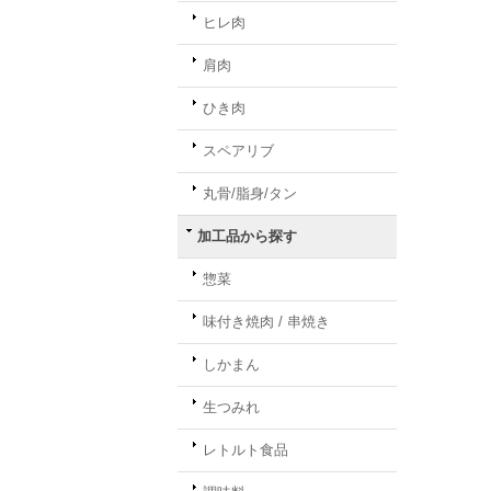
ヒレ肉
肩肉
ひき肉
スペアリブ
丸骨/脂身/タン
加工品から探す
惣菜
味付き焼肉 / 串焼き
しかまん
生つみれ
レトルト食品