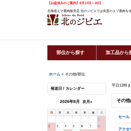
【お盆休みのご案内】8月13日～16日
北海道えぞ鹿肉販売店 北のジビエでは良質のエゾ鹿肉を
部位から探す
加工品から
ホーム
>
その他/部位
平日12時
発送日 / カレンダー
その他
2026年8月
次月»
日
月
火
水
木
金
土
セール
1
2
3
4
5
6
7
8
アクセ