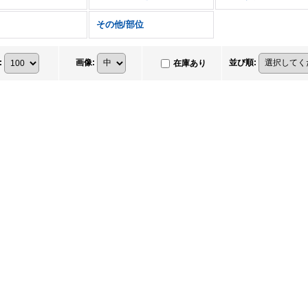
その他/部位
:
画像
:
並び順
:
在庫あり