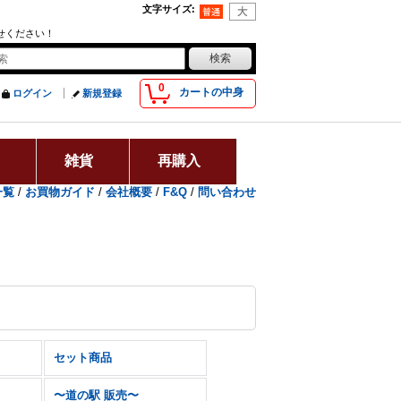
文字サイズ
:
せください！
0
カートの中身
ログイン
新規登録
用
雑貨
再購入
一覧
/
お買物ガイド
/
会社概要
/
F&Q
/
問い合わせ
セット商品
〜道の駅 販売〜