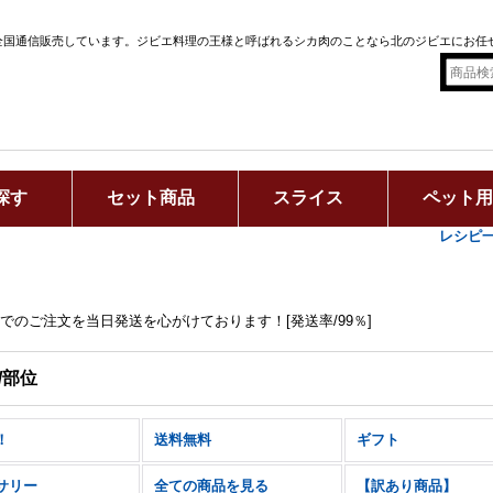
全国通信販売しています。ジビエ料理の王様と呼ばれるシカ肉のことなら北のジビエにお任
探す
セット商品
スライス
ペット
レシピ
までのご注文を当日発送を心がけております！[発送率/99％]
/部位
！
送料無料
ギフト
サリー
全ての商品を見る
【訳あり商品】