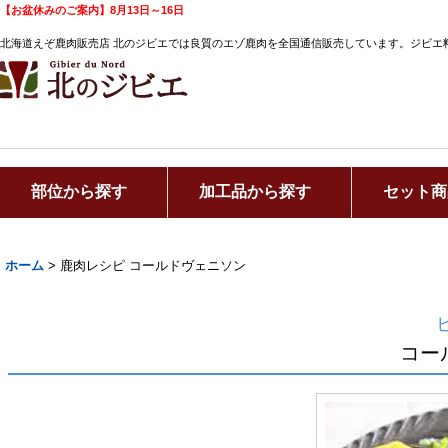
【お盆休みのご案内】8月13日～16日
北海道えぞ鹿肉販売店 北のジビエでは良質のエゾ鹿肉を全国通信販売しています。ジビエ
部位から探す
加工品から探す
セット商
ホーム
>
鹿肉レシピ コールドヴェニソン
コー