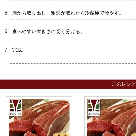
湯から取り出し、粗熱が取れたら冷蔵庫で冷やす。
食べやすい大きさに切り分ける。
完
このレシピ