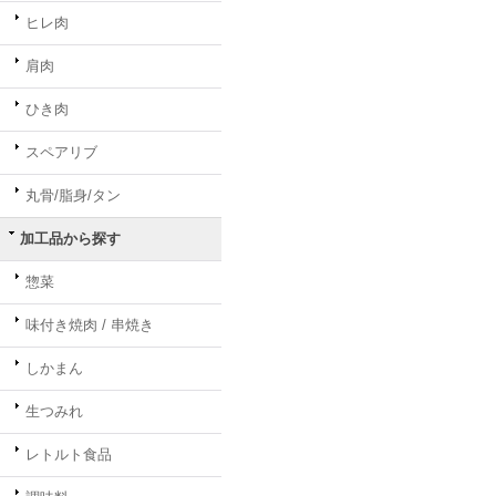
ヒレ肉
肩肉
ひき肉
スペアリブ
丸骨/脂身/タン
加工品から探す
惣菜
味付き焼肉 / 串焼き
しかまん
生つみれ
レトルト食品