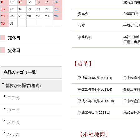
9
10
11
12
13
14
15
北海道白糠
16
17
18
19
20
21
22
資本金
2,000万円
23
24
25
26
27
28
29
30
31
設立
平成6年 5
事業内容
本社：輸
定休日
工場：食
定休日
【沿革】
商品カテゴリ一覧
平成06年05月(1994.4)
日中物産株
部位から探す(精肉)
平成25年04月(2013.4)
白糠工場
モモ肉
平成25年10月(2013.10)
日中物産
ロース
平成30年1月(2018.1)
株式会社
スネ肉
【本社地図】
バラ肉