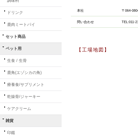
調味料
本社
〒064-0
ドリンク
問い合わせ
TEL:011-
鹿肉ミートパイ
セット商品
ペット用
【工場地図】
生食 / 生骨
鹿角(エゾシカの角)
療養食/サプリメント
乾燥骨/ジャーキー
ケアクリーム
雑貨
印鑑