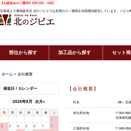
【お盆休みのご案内】8月13日～16日
北海道えぞ鹿肉販売店 北のジビエでは良質のエゾ鹿肉を全国通信販売しています。ジビエ
部位から探す
加工品から探す
セット商
ホーム
>
会社概要
発送日 / カレンダー
【会社概要】
2026年8月
次月»
社名
（株）北
日
月
火
水
木
金
土
本社所在地
〒064-080
北海道札幌
1
2
3
4
5
6
7
8
工場所在地
〒088-056