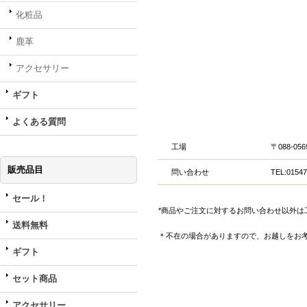
化粧品
鹿革
アクセサリー
ギフト
よくある質問
工場
〒088-0
販売品目
問い合わせ
TEL:01547
セール！
*商品やご注文に対するお問い合わせ以外
送料無料
＊不在の場合がありますので、お越しをお
ギフト
セット商品
アクセサリー