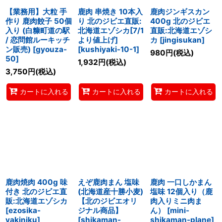
【業務用】大粒 手
鹿肉 串焼き 10本入
鹿肉ジンギスカン
作り 鹿肉餃子 50個
り 北のジビエ直販:
400g 北のジビエ
入り (白糠町道の駅
北海道エゾシカ[7/1
直販:北海道エゾシ
/ 恋問館ルーキッチ
より値上げ]
カ
[
jingisukan
]
ン販売)
[
gyouza-
[
kushiyaki-10-1
]
980
円
(税込)
50
]
1,932
円
(税込)
3,750
円
(税込)
カートに入れる
カートに入れる
カートに入れる
鹿肉焼肉 400g 味
えぞ鹿肉まん 塩味
鹿肉 一口しかまん
付き 北のジビエ直
(北海道産十勝小麦)
塩味 12個入り（鹿
販:北海道エゾシカ
【北のジビエオリ
肉入りミニ肉ま
[
ezosika-
ジナル商品】
ん）
[
mini-
yakiniku
]
[
shikaman-
shikaman-plane
]