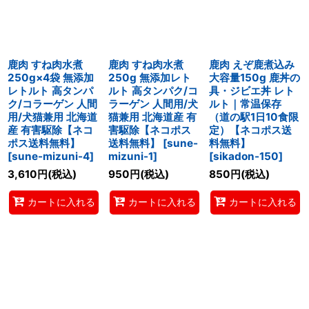
鹿肉 すね肉水煮
鹿肉 すね肉水煮
鹿肉 えぞ鹿煮込み
250g×4袋 無添加
250g 無添加レト
大容量150g 鹿丼の
レトルト 高タンパ
ルト 高タンパク/コ
具・ジビエ丼 レト
ク/コラーゲン 人間
ラーゲン 人間用/犬
ルト｜常温保存
用/犬猫兼用 北海道
猫兼用 北海道産 有
（道の駅1日10食限
産 有害駆除【ネコ
害駆除【ネコポス
定）【ネコポス送
ポス送料無料】
送料無料】
[
sune-
料無料】
[
sune-mizuni-4
]
mizuni-1
]
[
sikadon-150
]
3,610
円
(税込)
950
円
(税込)
850
円
(税込)
カートに入れる
カートに入れる
カートに入れる