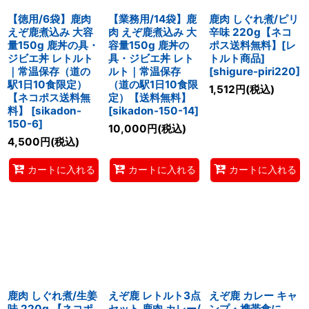
【徳用/6袋】鹿肉
【業務用/14袋】鹿
鹿肉 しぐれ煮/ピリ
えぞ鹿煮込み 大容
肉 えぞ鹿煮込み 大
辛味 220g【ネコ
量150g 鹿丼の具・
容量150g 鹿丼の
ポス送料無料】[レ
ジビエ丼 レトルト
具・ジビエ丼 レト
トルト商品]
｜常温保存（道の
ルト｜常温保存
[
shigure-piri220
]
駅1日10食限定）
（道の駅1日10食限
1,512
円
(税込)
【ネコポス送料無
定）【送料無料】
料】
[
sikadon-
[
sikadon-150-14
]
150-6
]
10,000
円
(税込)
4,500
円
(税込)
カートに入れる
カートに入れる
カートに入れる
鹿肉 しぐれ煮/生姜
えぞ鹿 レトルト3点
えぞ鹿 カレー キャ
味 220g 【ネコポ
セット 鹿肉 カレー/
ンプ・携帯食に