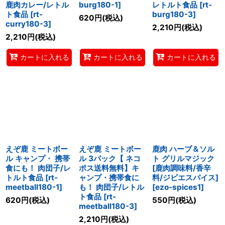
鹿肉カレー/レトル
burg180-1
]
レトルト食品
[
rt-
ト食品
[
rt-
burg180-3
]
620
円
(税込)
curry180-3
]
2,210
円
(税込)
2,210
円
(税込)
カートに入れる
カートに入れる
カートに入れる
えぞ鹿 ミートボー
えぞ鹿 ミートボー
鹿肉 ハーブ＆ソル
ル キャンプ・ 携帯
ル 3パック【 ネコ
ト グリルマジック
食にも！ 肉団子/レ
ポス送料無料】キ
[鹿肉調味料/香辛
トルト食品
[
rt-
ャンプ・携帯食に
料/ジビエスパイス]
meetball180-1
]
も！ 肉団子/レトル
[
ezo-spices1
]
ト食品
[
rt-
620
円
(税込)
550
円
(税込)
meetball180-3
]
2,210
円
(税込)