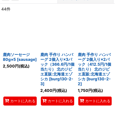
44
件
サブカテゴリ
:
表示数
:
並び順
:
鹿肉ソーセージ
鹿肉 手作り ハンバ
鹿肉 手作り ハンバ
絞り込む
80g×5
[
sausage
]
ーグ 2個入り×3パ
ーグ 2個入り×2パ
ック（366.6円/1個
ック（412.5円/1個
2,500
円
(税込)
当たり） 北のジビ
当たり） 北のジビ
エ直販:北海道エゾ
エ直販:北海道エゾ
シカ
[
burg130-2-
シカ
[
burg130-2-
3
]
2
]
2,400
円
(税込)
1,750
円
(税込)
カートに入れる
カートに入れる
カートに入れる