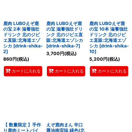
鹿肉 LUBOえぞ鹿
鹿肉 LUBOえぞ鹿
鹿肉 LUBOえぞ鹿
の宝 2本 滋養強壮
の宝 滋養強壮ドリ
の宝 10本 滋養強壮
ドリンク 北のジビ
ンク 北のジビエ直
ドリンク 北のジビ
エ直販:北海道エゾ
販:北海道エゾシカ
エ直販:北海道エゾ
シカ
[
drink-shika-
[
drink-shika-7
]
シカ
[
drink-shika-
2
]
10
]
3,700
円
(税込)
860
円
(税込)
5,200
円
(税込)
カートに入れる
カートに入れる
カートに入れる
【 数量限定 】手作
えぞ鹿肉まん 辛口
り鹿肉ミートパイ
醤油南蛮味 緑色(北