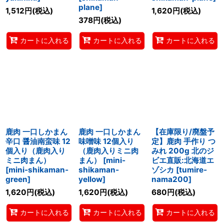
plane
]
1,512
円
(税込)
1,620
円
(税込)
378
円
(税込)
カートに入れる
カートに入れる
カートに入れる
鹿肉 一口しかまん
鹿肉 一口しかまん
【在庫限り/廃盤予
辛口 醤油南蛮味 12
味噌味 12個入り
定】鹿肉 手作り つ
個入り（鹿肉入り
（鹿肉入りミニ肉
みれ 200g 北のジ
ミニ肉まん）
まん）
[
mini-
ビエ直販:北海道エ
[
mini-shikaman-
shikaman-
ゾシカ
[
tumire-
green
]
yellow
]
nama200
]
1,620
円
(税込)
1,620
円
(税込)
680
円
(税込)
カートに入れる
カートに入れる
カートに入れる