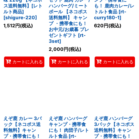
ス送料無料】[レト
ハンバーグ/ミート
も！ 鹿肉カレー/レ
ルト商品]
ボール 【ネコポス
トルト食品
[
rt-
[
shigure-220
]
送料無料】 キャン
curry180-1
]
プ ・携帯食にも！
1,512
円
(税込)
620
円
(税込)
お中元/お歳暮 プレ
ゼントギフト
[
rt-
3set
]
2,000
円
(税込)
カートに入れる
カートに入れる
カートに入れる
えぞ鹿 カレー 3パ
えぞ鹿 ハンバーグ
えぞ鹿 ハンバーグ
ック【ネコポス送
キャンプ・携帯食
3パック【ネコポス
料無料】キャン
にも！ 肉団子/レト
送料無料】キャン
プ・携帯食にも！
ルト食品
[
rt-
プ・携帯食にも！