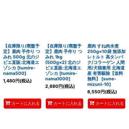
【在庫限り/廃盤予
【在庫限り/廃盤予
鹿肉 すね肉水煮
定】鹿肉 手作り つ
定】鹿肉 手作り つ
250g×10袋 無添加
みれ 500g 北のジ
みれ 1kg
レトルト 高タンパ
ビエ直販:北海道エ
(500g×2) 北のジ
ク/コラーゲン 人間
ゾシカ
[
tumire-
ビエ直販:北海道エ
用/犬猫兼用 北海道
nama500
]
ゾシカ
[
tumire-
産 有害駆除【送料
nama1000
]
無料】
[
sune-
1,480
円
(税込)
mizuni-10
]
2,880
円
(税込)
8,550
円
(税込)
カートに入れる
カートに入れる
カートに入れる