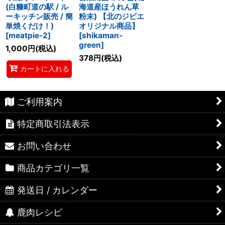
(白糠町道の駅 / ル
海道産ほうれん草
ーキッチン販売 / 簡
粉末) 【北のジビエ
単焼くだけ！)
オリジナル商品】
[
meatpie-2
]
[
shikaman-
green
]
1,000
円
(税込)
378
円
(税込)
カートに入れる
ご利用案内
特定商取引法表示
お問い合わせ
商品カテゴリ一覧
発送日 / カレンダー
鹿肉レシピ