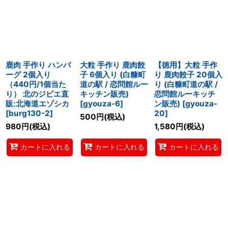
鹿肉 手作り ハンバ
大粒 手作り 鹿肉餃
【徳用】大粒 手作
ーグ 2個入り
子 6個入り (白糠町
り 鹿肉餃子 20個入
（440円/1個当た
道の駅 / 恋問館ルー
り (白糠町道の駅 /
り） 北のジビエ直
キッチン販売)
恋問館ルーキッチ
販:北海道エゾシカ
[
gyouza-6
]
ン販売)
[
gyouza-
[
burg130-2
]
20
]
500
円
(税込)
980
円
(税込)
1,580
円
(税込)
カートに入れる
カートに入れる
カートに入れる