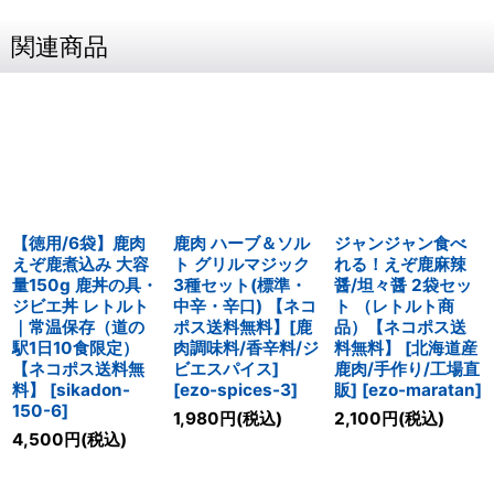
関連商品
【徳用/6袋】鹿肉
鹿肉 ハーブ＆ソル
ジャンジャン食べ
えぞ鹿煮込み 大容
ト グリルマジック
れる！えぞ鹿麻辣
量150g 鹿丼の具・
3種セット(標準・
醤/坦々醤 2袋セッ
ジビエ丼 レトルト
中辛・辛口) 【ネコ
ト （レトルト商
｜常温保存（道の
ポス送料無料】[鹿
品）【ネコポス送
駅1日10食限定）
肉調味料/香辛料/ジ
料無料】 [北海道産
【ネコポス送料無
ビエスパイス]
鹿肉/手作り/工場直
料】
[
sikadon-
[
ezo-spices-3
]
販]
[
ezo-maratan
]
150-6
]
1,980
円
(税込)
2,100
円
(税込)
4,500
円
(税込)