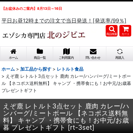
【お盆休みのご案内】8月13日～16日
平日お昼12時までの注文で当日発送！[発送率/99％]
商品検索
カート
ホーム
商品一覧
ご利用案内
問い合わせ
再購入
ホーム
>
加工品から探す
>
レトルト食品
>
えぞ鹿 レトルト3点セット 鹿肉 カレー/ハンバーグ/ミートボー
ル 【ネコポス送料無料】 キャンプ ・携帯食にも！お中元/お歳暮
プレゼントギフト
えぞ鹿 レトルト3点セット 鹿肉 カレー/ハ
ンバーグ/ミートボール 【ネコポス送料無
料】 キャンプ ・携帯食にも！お中元/お歳
暮 プレゼントギフト
[
rt-3set
]