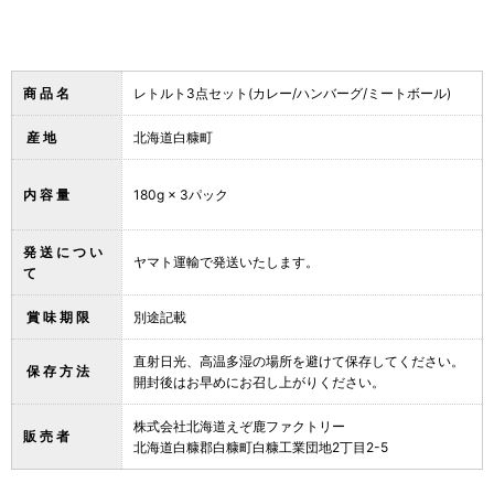
商 品 名
レトルト3点セット(カレー/ハンバーグ/ミートボール)
産 地
北海道白糠町
内 容 量
180g × 3パック
発 送 に つ い
ヤマト運輸で発送いたします。
て
賞 味 期 限
別途記載
直射日光、高温多湿の場所を避けて保存してください。
保 存 方 法
開封後はお早めにお召し上がりください。
株式会社北海道えぞ鹿ファクトリー
販 売 者
北海道白糠郡白糠町白糠工業団地2丁目2-5