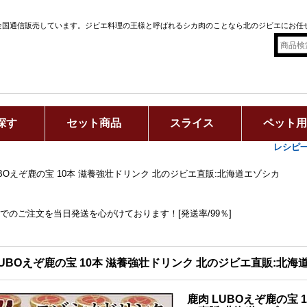
全国通信販売しています。ジビエ料理の王様と呼ばれるシカ肉のことなら北のジビエにお任
探す
セット商品
スライス
ペット
レシピ
UBOえぞ鹿の宝 10本 滋養強壮ドリンク 北のジビエ直販:北海道エゾシカ
までのご注文を当日発送を心がけております！[発送率/99％]
LUBOえぞ鹿の宝 10本 滋養強壮ドリンク 北のジビエ直販:北海
鹿肉 LUBOえぞ鹿の宝 