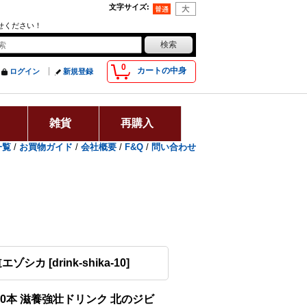
文字サイズ
:
せください！
0
カートの中身
ログイン
新規登録
用
雑貨
再購入
一覧
/
お買物ガイド
/
会社概要
/
F&Q
/
問い合わせ
道エゾシカ
[
drink-shika-10
]
10本 滋養強壮ドリンク 北のジビ