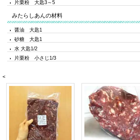
片栗粉 大匙3～5
みたらしあんの材料
醤油 大匙1
砂糖 大匙1
水 大匙1/2
片栗粉 小さじ1/3
<