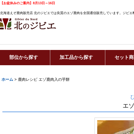
【お盆休みのご案内】8月13日～16日
北海道えぞ鹿肉販売店 北のジビエでは良質のエゾ鹿肉を全国通信販売しています。ジビエ
部位から探す
加工品から探す
セット商
ホーム
>
鹿肉レシピ エゾ鹿肉入の芋餅
エ