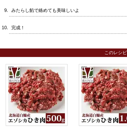
みたらし餡で絡めても美味しいよ
完
このレシピ