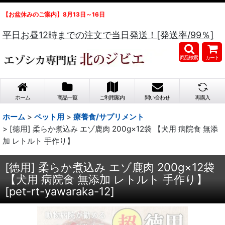
【お盆休みのご案内】8月13日～16日
平日お昼12時までの注文で当日発送！[発送率/99％]
商品検索
カート
ホーム
商品一覧
ご利用案内
問い合わせ
再購入
ホーム
>
ペット用
>
療養食/サプリメント
>
[徳用] 柔らか煮込み エゾ鹿肉 200g×12袋 【犬用 病院食 無添
加 レトルト 手作り】
[徳用] 柔らか煮込み エゾ鹿肉 200g×12袋
【犬用 病院食 無添加 レトルト 手作り】
[
pet-rt-yawaraka-12
]