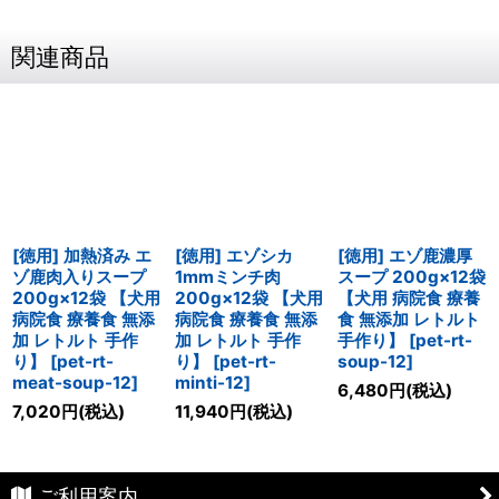
関連商品
[徳用] 加熱済み エ
[徳用] エゾシカ
[徳用] エゾ鹿濃厚
ゾ鹿肉入りスープ
1mmミンチ肉
スープ 200g×12袋
200g×12袋 【犬用
200g×12袋 【犬用
【犬用 病院食 療養
病院食 療養食 無添
病院食 療養食 無添
食 無添加 レトルト
加 レトルト 手作
加 レトルト 手作
手作り】
[
pet-rt-
り】
[
pet-rt-
り】
[
pet-rt-
soup-12
]
meat-soup-12
]
minti-12
]
6,480
円
(税込)
7,020
円
(税込)
11,940
円
(税込)
ご利用案内