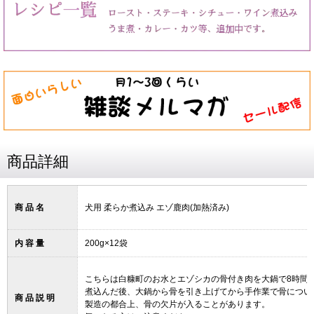
商品詳細
商 品 名
犬用
柔らか煮込み エゾ鹿肉(加熱済み)
内 容 量
200g×12袋
こちらは白糠町のお水とエゾシカの骨付き肉を大鍋で8時間
煮込んだ後、大鍋から骨を引き上げてから手作業で骨につい
商 品 説 明
製造の都合上、骨の欠片が入ることがあります。