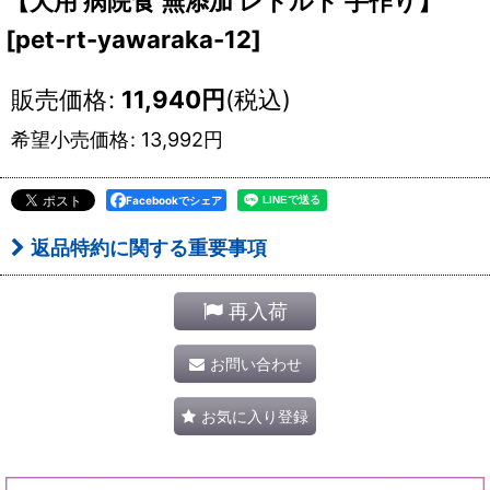
【犬用 病院食 無添加 レトルト 手作り】
[
pet-rt-yawaraka-12
]
販売価格
:
11,940
円
(税込)
希望小売価格
:
13,992
円
Facebookでシェア
返品特約に関する重要事項
再入荷
お問い合わせ
お気に入り登録