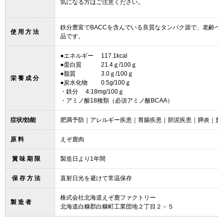
気になる方はご注意ください。
鉄分豊富でBACCを含んでいる良質なタンパク源で、老齢
使 用 方 法
品です。
●エネルギー 117.1kc
●蛋白質 21.4ｇ
●脂質 3.0ｇ
栄 養 成 分
●炭水化物 0.5g/100ｇ
・鉄分 4.18mg/1
・アミノ酸18種類（必須アミノ酸BCAA）
症状/効能
肥満予防｜アレルギー疾患｜胃腸疾患｜胆泥疾患｜膵炎｜貧
原 料
えぞ鹿肉
賞 味 期 限
製造日より1年間
保 存 方 法
直射日光を避けて常温保存
株式会社北海道えぞ鹿ファクトリー
製 造 者
北海道白糠郡白糠町工業団地２丁目２－５