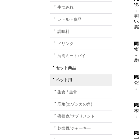
牧
生つみれ
→
事
レトルト食品
い
農
調味料
ドリンク
問
牧
→
鹿肉ミートパイ
農
セット商品
問
ペット用
公
→
生食 / 生骨
鹿角(エゾシカの角)
問
林
療養食/サプリメント
→
乾燥骨/ジャーキー
問
一