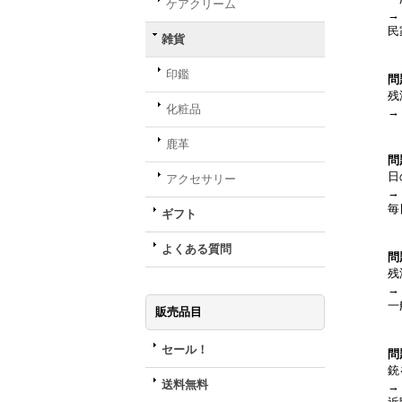
ケアクリーム
→
民
雑貨
印鑑
問
残
化粧品
→
鹿革
問
日
アクセサリー
→
毎
ギフト
よくある質問
問
残
→
一
販売品目
セール！
問
銃
送料無料
→