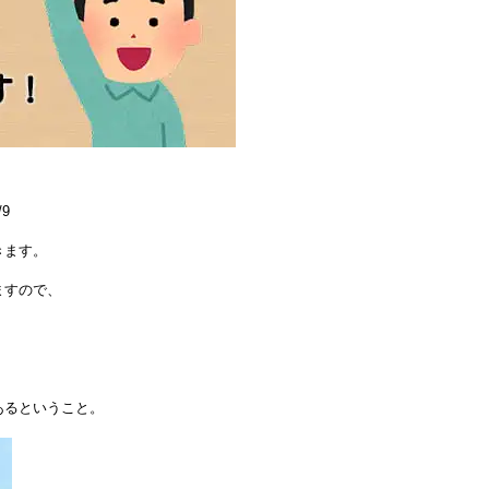
9
きます。
ますので、
あるということ。