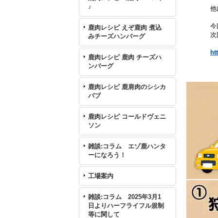
♪
他
今
鹿肉レシピ えぞ鹿肉 煮込
次
みチーズハンバーグ
ht
鹿肉レシピ 鹿肉 チーズハ
ンバーグ
鹿肉レシピ 鹿肩肉のシシカ
バブ
鹿肉レシピ コールドヴェニ
ソン
雑談:コラム エゾ鹿ハンタ
ーになろう！
工場案内
雑談:コラム 2025年3月1
日よりハーフライフル規制
等に関して