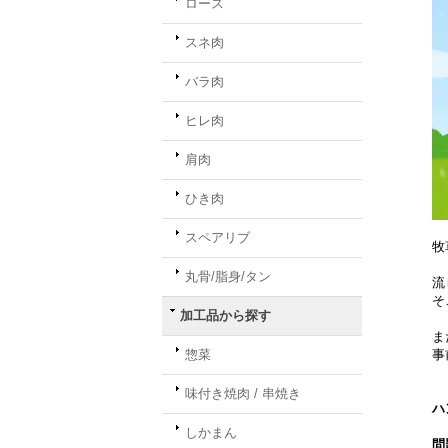
ロース
スネ肉
バラ肉
ヒレ肉
肩肉
ひき肉
スペアリブ
牧
丸骨/脂身/タン
流
そ
加工品から探す
ま
惣菜
事
味付き焼肉 / 串焼き
ハ
しかまん
問