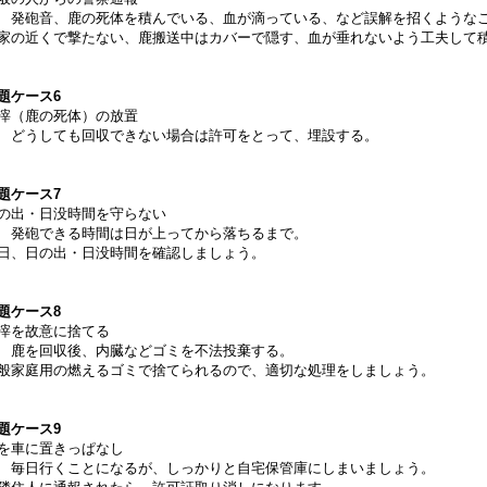
 発砲音、鹿の死体を積んでいる、血が滴っている、など誤解を招くような
家の近くで撃たない、鹿搬送中はカバーで隠す、血が垂れないよう工夫して
題ケース6
滓（鹿の死体）の放置
 どうしても回収できない場合は許可をとって、埋設する。
題ケース7
の出・日没時間を守らない
 発砲できる時間は日が上ってから落ちるまで。
日、日の出・日没時間を確認しましょう。
題ケース8
滓を故意に捨てる
 鹿を回収後、内臓などゴミを不法投棄する。
般家庭用の燃えるゴミで捨てられるので、適切な処理をしましょう。
題ケース9
を車に置きっぱなし
 毎日行くことになるが、しっかりと自宅保管庫にしまいましょう。