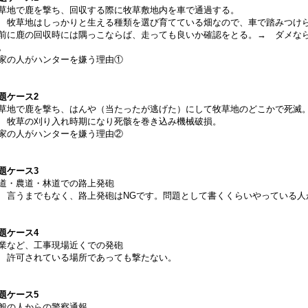
草地で鹿を撃ち、回収する際に牧草敷地内を車で通過する。
 牧草地はしっかりと生える種類を選び育てている畑なので、車で踏みつけ
前に鹿の回収時には隅っこならば、走っても良いか確認をとる。→ ダメな
。
家の人がハンターを嫌う理由①
題ケース2
草地で鹿を撃ち、はんや（当たったが逃げた）にして牧草地のどこかで死滅
 牧草の刈り入れ時期になり死骸を巻き込み機械破損。
家の人がハンターを嫌う理由②
題ケース3
道・農道・林道での路上発砲
 言うまでもなく、路上発砲はNGです。問題として書くくらいやっている人
題ケース4
業など、工事現場近くでの発砲
 許可されている場所であっても撃たない。
題ケース5
般の人からの警察通報