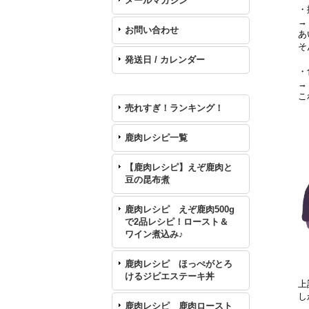
メールマガジン
・
→
お問い合わせ
あ
そ
発送日 / カレンダー
・
→
こ
売れすぎ！ランキング！
鹿肉レシピ一覧
【鹿肉レシピ】えぞ鹿肉と
豆の昆布煮
鹿肉レシピ えぞ鹿肉500g
で2品レシピ！ロースト＆
ワイン煮込み♪
鹿肉レシピ ほっぺがとろ
けるジビエステーキ丼
上
し
鹿肉レシピ 鹿肉ロースト