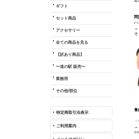
近
ギフト
問
セット商品
ハ
→
アクセサリー
そ
全ての商品を見る
【訳あり商品】
〜道の駅 販売〜
業務用
その他/部位
食
特定商取引法表示
・
ご利用案内
→
○