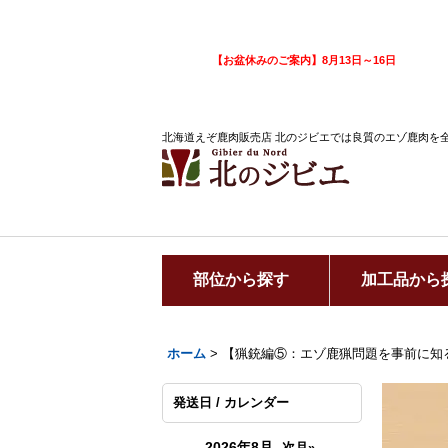
【お盆休みのご案内】8月13日～16日
北海道えぞ鹿肉販売店 北のジビエでは良質のエゾ鹿肉を
部位から探す
加工品から
ホーム
>
【猟銃編⑤：エゾ鹿猟問題を事前に知
発送日 / カレンダー
2026年8月
次月»