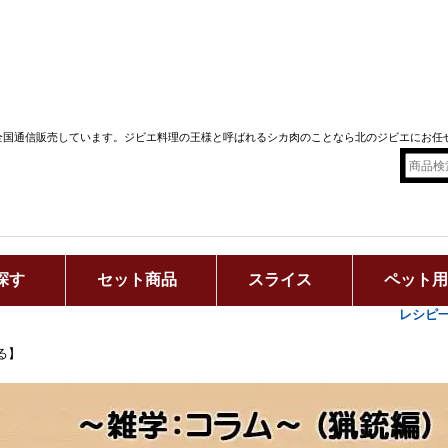
全国通信販売しています。ジビエ料理の王様と呼ばれるシカ肉のことなら北のジビエにお任
探す
セット商品
スライス
ペット
レシピ
る】