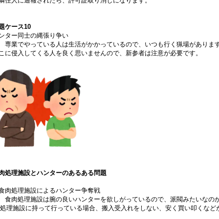
隣住人に通報されたら、許可証取り消しになります。
題ケース10
ンター同士の縄張り争い
 専業でやっている人は生活がかかっているので、いつも行く猟場がありま
こに侵入してくる人を良く思いませんので、新参者は注意が必要です。
肉処理施設とハンターのあるある問題
食肉処理施設によるハンター争奪戦
 食肉処理施設は腕の良いハンターを欲しがっているので、派閥みたいなの
○処理施設に持って行っている場合、搬入受入れをしない、安く買い叩くなど