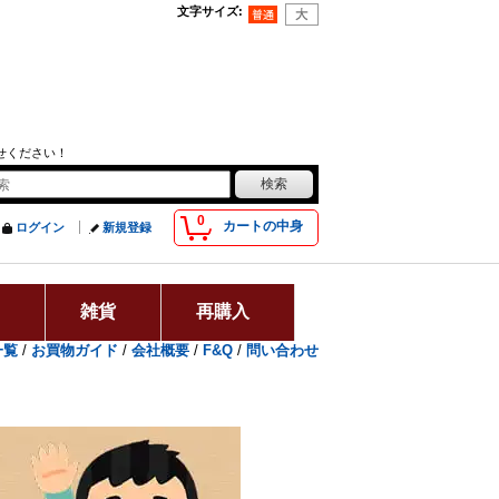
文字サイズ
:
せください！
0
カートの中身
ログイン
新規登録
用
雑貨
再購入
一覧
/
お買物ガイド
/
会社概要
/
F&Q
/
問い合わせ