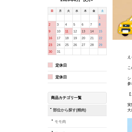
日
月
火
水
木
金
土
1
2
3
4
5
6
7
8
9
10
11
12
13
14
15
16
17
18
19
20
21
22
23
24
25
26
27
28
29
30
31
え
定休日
こ
定休日
シ
参
【
商品カテゴリ一覧
実
部位から探す(精肉)
大
モモ肉