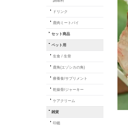
調味料
ドリンク
鹿肉ミートパイ
セット商品
ペット用
生食 / 生骨
鹿角(エゾシカの角)
療養食/サプリメント
乾燥骨/ジャーキー
ケアクリーム
雑貨
印鑑