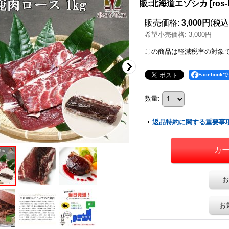
販:北海道エゾシカ
[
ros-
販売価格
:
3,000円
(税込
希望小売価格
:
3,000円
この商品は軽減税率の対象
Facebook
数量
:
返品特約に関する重要事
お
お