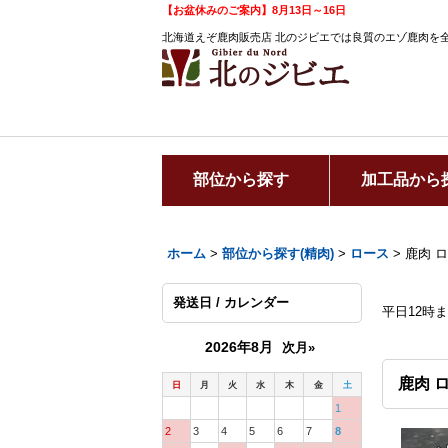
【お盆休みのご案内】8月13日～16日
北海道えぞ鹿肉販売店 北のジビエでは良質のエゾ鹿肉を
部位から探す
加工品から
ホーム
>
部位から探す(精肉)
>
ロース
>
鹿肉 ロ
発送日 / カレンダー
平日12時
2026年8月
次月»
鹿肉 ロ
日
月
火
水
木
金
土
1
2
3
4
5
6
7
8