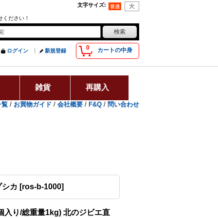
文字サイズ
:
せください！
0
カートの中身
ログイン
新規登録
用
雑貨
再購入
一覧
/
お買物ガイド
/
会社概要
/
F&Q
/
問い合わせ
ゾシカ
[
ros-b-1000
]
~2個入り/総重量1kg) 北のジビエ直